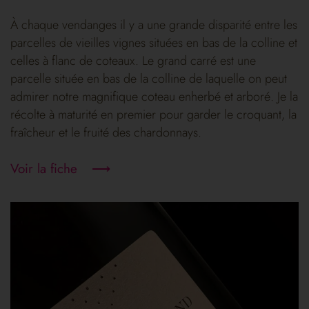
À chaque vendanges il y a une grande disparité entre les
parcelles de vieilles vignes situées en bas de la colline et
celles à flanc de coteaux. Le grand carré est une
parcelle située en bas de la colline de laquelle on peut
admirer notre magnifique coteau enherbé et arboré. Je la
récolte à maturité en premier pour garder le croquant, la
fraîcheur et le fruité des chardonnays.
Voir la fiche