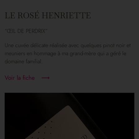
LE ROSÉ HENRIETTE
“ŒIL DE PERDRIX”
Une cuvée délicate réalisée avec quelques pinot noir et
meuniers en hommage à ma grand-mère qui a géré le
domaine familial.
Voir la fiche