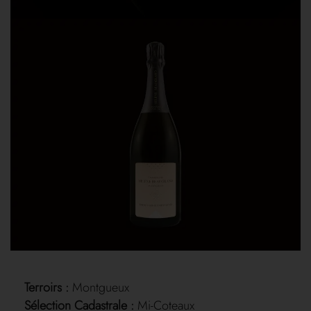
Terroirs :
Montgueux
Sélection Cadastrale :
Mi-Coteaux