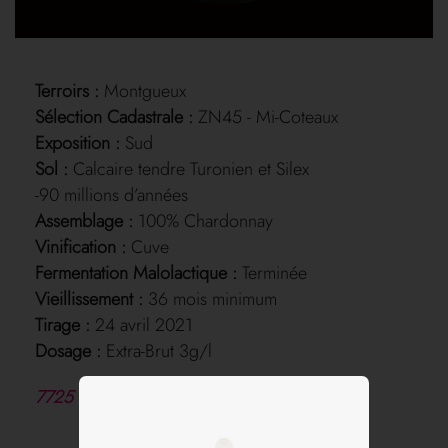
Terroirs :
Montgueux
Sélection Cadastrale :
ZN45 - Mi-Coteaux
Exposition :
Sud
Sol :
Calcaire tendre Turonien et Silex
-90 millions d’années
Assemblage :
100% Chardonnay
Vinification :
Cuve
Fermentation Malolactique :
Terminée
Vieillissement :
36 mois minimum
Tirage :
24 avril 2021
Dosage :
Extra-Brut 3g/l
7725 Bouteilles / 400 Magnums